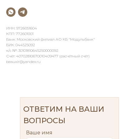
ИНН: 9726051604
КПП: 772601001
Банк: Московский филиал АО КБ "Модульбанк"
БИК: 044525092
к/с №: 30101810645250000092
Счёт: 40702810670010409477 (расчётный счёт)
beauxir@yandex.ru
ОТВЕТИМ НА ВАШИ
ВОПРОСЫ
Ваше имя